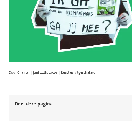
voor
Door
Chantal
|
juni 11th, 2019
|
Reacties uitgeschakeld
klimaatmars-
vrijwilligers-
flyer-
3
Deel deze pagina