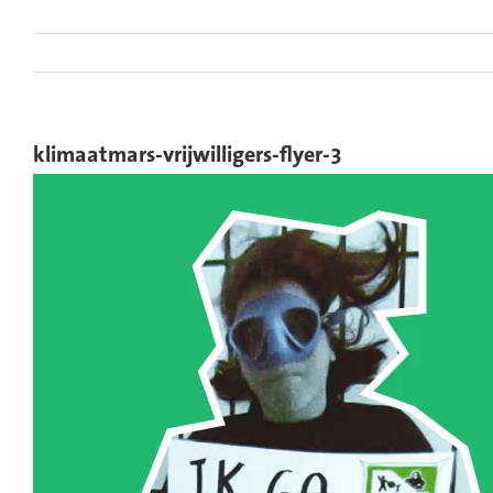
Ga
naar
inhoud
klimaatmars-vrijwilligers-flyer-3