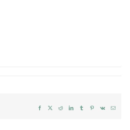
Facebook
X
Reddit
LinkedIn
Tumblr
Pinterest
Vk
E-
mail