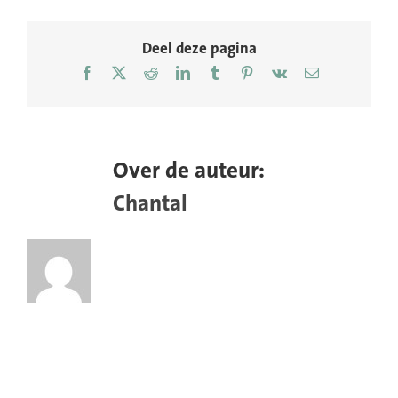
flyer-
achter
Deel deze pagina
Facebook
X
Reddit
LinkedIn
Tumblr
Pinterest
Vk
E-
mail
Over de auteur:
Chantal