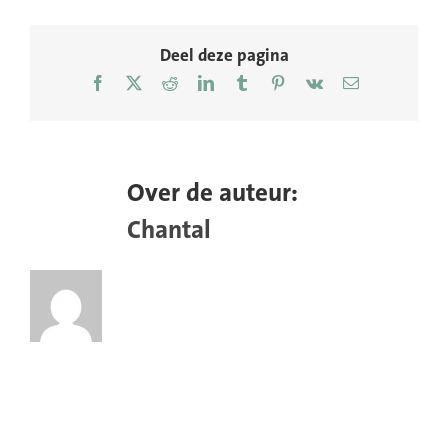
campagne-
ontwerp
Deel deze pagina
Facebook
X
Reddit
LinkedIn
Tumblr
Pinterest
Vk
E-
mail
Over de auteur:
Chantal