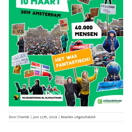
voor
Door
Chantal
|
juni 11th, 2019
|
Reacties uitgeschakeld
Klimaatmars-
poster-