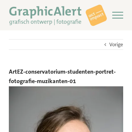
Ga
naar
inhoud
Vorige
ArtEZ-conservatorium-studenten-portret-
fotografie-muzikanten-01