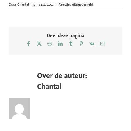
voor
Door
Chantal
|
juli 31st, 2017
|
Reacties uitgeschakeld
ArtEZ-
conservatorium-
studenten-
portret-
fotografie-
Deel deze pagina
muzikanten-
Facebook
X
Reddit
LinkedIn
Tumblr
Pinterest
Vk
E-
01
mail
Over de auteur:
Chantal