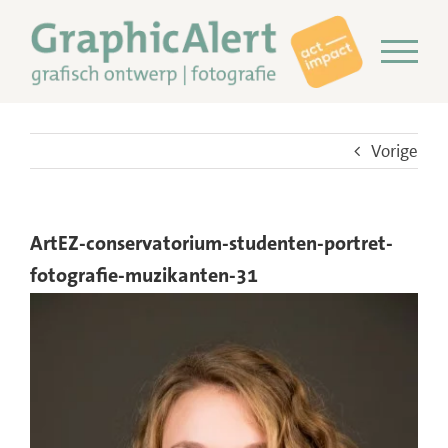
Ga
naar
inhoud
Vorige
ArtEZ-conservatorium-studenten-portret-
fotografie-muzikanten-31