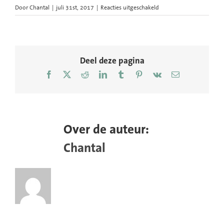
voor
Door
Chantal
|
juli 31st, 2017
|
Reacties uitgeschakeld
ArtEZ-
conservatorium-
studenten-
portret-
fotografie-
Deel deze pagina
muzikanten-
Facebook
X
Reddit
LinkedIn
Tumblr
Pinterest
Vk
E-
31
mail
Over de auteur:
Chantal