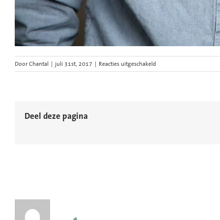
voor
Door
Chantal
|
juli 31st, 2017
|
Reacties uitgeschakeld
ArtEZ-
conservatorium-
studenten-
portret-
fotografie-
Deel deze pagina
muzikanten-
33