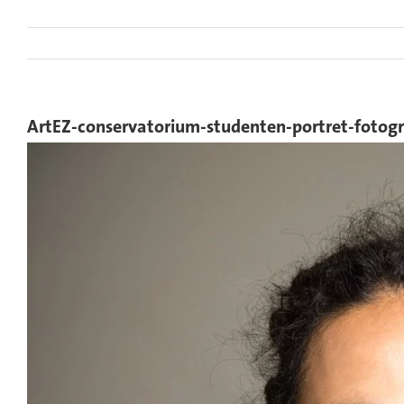
Ga
naar
inhoud
ArtEZ-conservatorium-studenten-portret-fotog