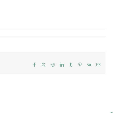
Facebook
X
Reddit
LinkedIn
Tumblr
Pinterest
Vk
E-
mail