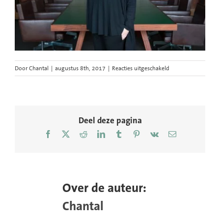
voor
Door
Chantal
|
augustus 8th, 2017
|
Reacties uitgeschakeld
Circo-
portret-
Ellen-
Schindler-
door-
Deel deze pagina
Chantal-
Facebook
X
Reddit
LinkedIn
Tumblr
Pinterest
Vk
E-
Bekker
mail
Over de auteur:
Chantal