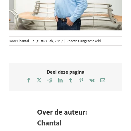
voor
Door
Chantal
|
augustus 8th, 2017
|
Reacties uitgeschakeld
Circo-
portret-
Kees-
Meijnen-
door-
Deel deze pagina
Chantal-
Facebook
X
Reddit
LinkedIn
Tumblr
Pinterest
Vk
E-
Bekker
mail
Over de auteur:
Chantal