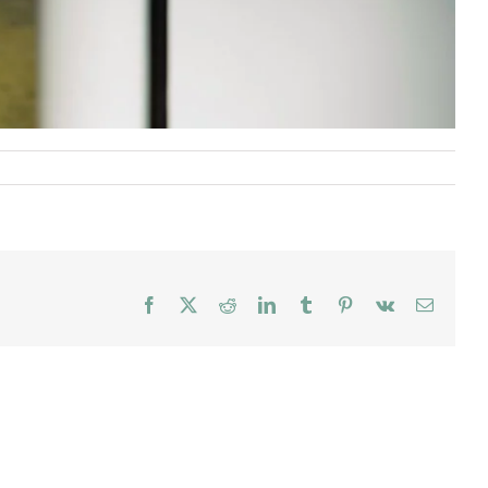
Facebook
X
Reddit
LinkedIn
Tumblr
Pinterest
Vk
E-
mail