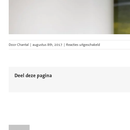
voor
Door
Chantal
|
augustus 8th, 2017
|
Reacties uitgeschakeld
Circo-
portret-
Wido-
van-
den-
Deel deze pagina
Bosch