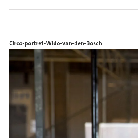
Ga
naar
inhoud
Circo-portret-Wido-van-den-Bosch