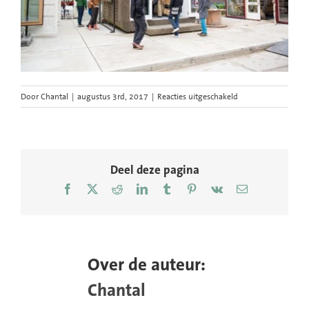
voor
Door
Chantal
|
augustus 3rd, 2017
|
Reacties uitgeschakeld
Circulair-
ondernemen-
economie-
Circo-
Dutch-
Deel deze pagina
Design-
Facebook
X
Reddit
LinkedIn
Tumblr
Pinterest
Vk
E-
Week-
mail
Chantal-
Bekker-
2
Over de auteur:
Chantal