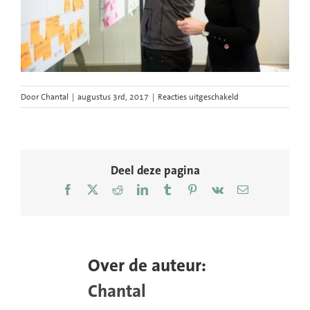
voor
Door
Chantal
|
augustus 3rd, 2017
|
Reacties uitgeschakeld
Circulair-
ondernemen-
economie-
Circo-
workshop-
Deel deze pagina
ClickNL-
Facebook
X
Reddit
LinkedIn
Tumblr
Pinterest
Vk
E-
Chantal-
mail
Bekker-
26
Over de auteur:
Chantal