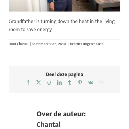
Grandfather is turning down the heat in the living
room to save energy
voor
Door
Chantal
|
september 15th, 2018
|
Reacties uitgeschakeld
Deel deze pagina
Facebook
X
Reddit
LinkedIn
Tumblr
Pinterest
Vk
E-
mail
Over de auteur:
Chantal