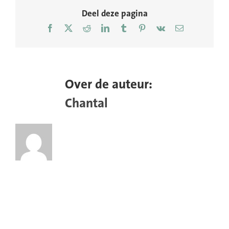
Deel deze pagina
Facebook
X
Reddit
LinkedIn
Tumblr
Pinterest
Vk
E-
mail
Over de auteur:
Chantal