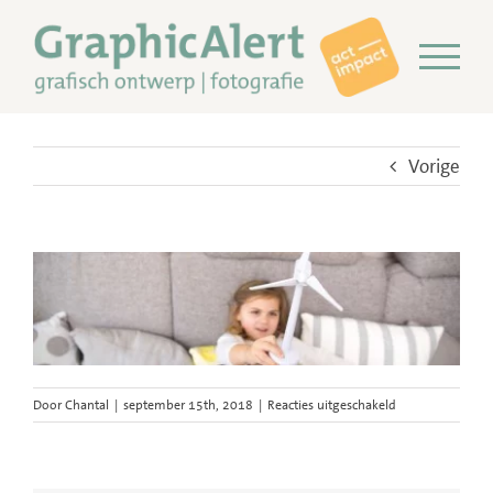
Ga
naar
inhoud
Vorige
voor
Door
Chantal
|
september 15th, 2018
|
Reacties uitgeschakeld