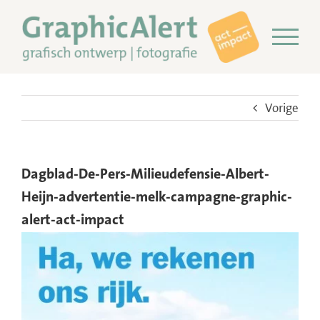
Ga
naar
inhoud
Vorige
Dagblad-De-Pers-Milieudefensie-Albert-
Heijn-advertentie-melk-campagne-graphic-
alert-act-impact