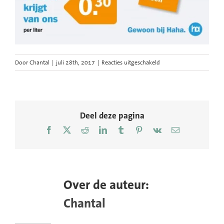
voor
Door
Chantal
|
juli 28th, 2017
|
Reacties uitgeschakeld
Dagblad-
De-
Pers-
Milieudefensie-
Albert-
Deel deze pagina
Heijn-
Facebook
X
Reddit
LinkedIn
Tumblr
Pinterest
Vk
E-
advertentie-
mail
melk-
campagne-
graphic-
alert-
Over de auteur:
act-
impact
Chantal