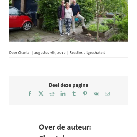
voor
Door
Chantal
|
augustus 9th, 2017
|
Reacties uitgeschakeld
Energieneutraal-
huis-
woonwijk-
wonen-
thuisbaas-
Deel deze pagina
credit-
Facebook
X
Reddit
LinkedIn
Tumblr
Pinterest
Vk
E-
Chantal-
mail
Bekker-
GraphicAlert-
16
Over de auteur: