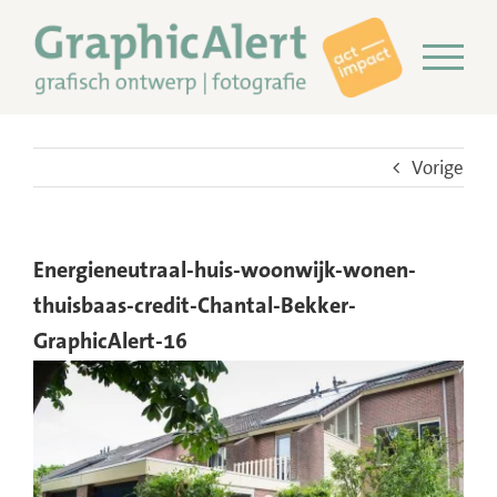
Ga
naar
inhoud
Vorige
Energieneutraal-huis-woonwijk-wonen-
thuisbaas-credit-Chantal-Bekker-
GraphicAlert-16