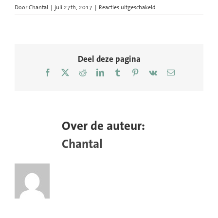
voor
Door
Chantal
|
juli 27th, 2017
|
Reacties uitgeschakeld
013-
Klimaatparade-
Peoples-
Climate-
March-
Deel deze pagina
Graphic-
Facebook
X
Reddit
LinkedIn
Tumblr
Pinterest
Vk
E-
Alert-
mail
Act-
Impact-
02-
1440px
Over de auteur:
Chantal