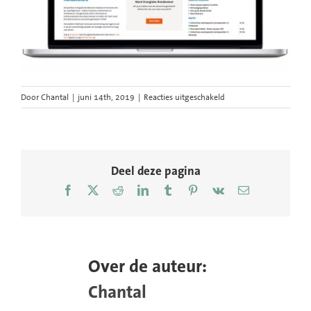
voor
Door
Chantal
|
juni 14th, 2019
|
Reacties uitgeschakeld
website-
ontwerp-
design-
duurzaamheid-
duurzaam-
Deel deze pagina
cooperatie-
Facebook
X
Reddit
LinkedIn
Tumblr
Pinterest
Vk
E-
stichting-
mail
thumb
Over de auteur:
Chantal