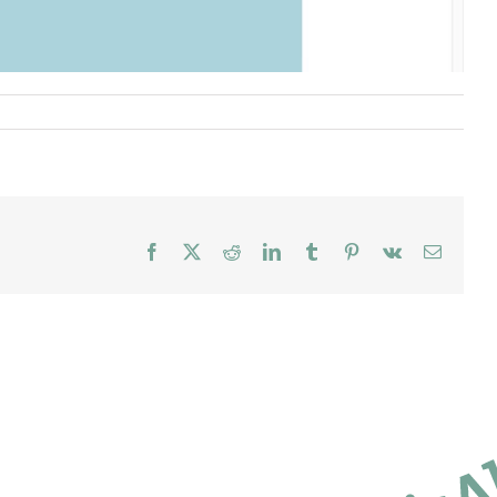
Facebook
X
Reddit
LinkedIn
Tumblr
Pinterest
Vk
E-
mail