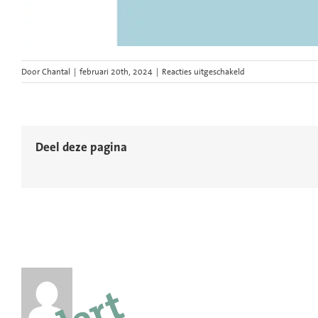
voor
Door
Chantal
|
februari 20th, 2024
|
Reacties uitgeschakeld
Energie-
van-
rotterdam-
webdesign
Deel deze pagina