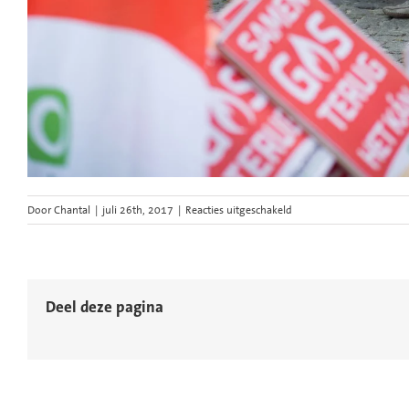
voor
Door
Chantal
|
juli 26th, 2017
|
Reacties uitgeschakeld
009-
samen-
gas-
terug-
spandoek-
Deel deze pagina
logo-
in-
breiwerk-
desktop