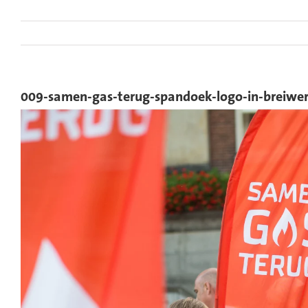
Ga
naar
inhoud
009-samen-gas-terug-spandoek-logo-in-breiwe