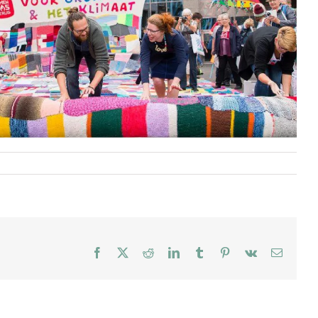
Facebook
X
Reddit
LinkedIn
Tumblr
Pinterest
Vk
E-
mail