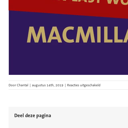
voor
Door
Chantal
|
augustus 14th, 2019
|
Reacties uitgeschakeld
vu-
kamerkoor-
seven-
last-
words-
Deel deze pagina
from-
the-