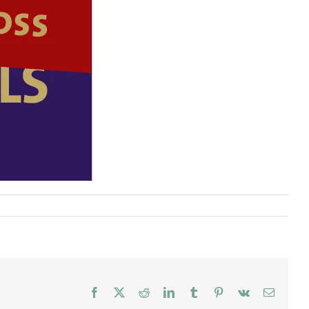
Facebook
X
Reddit
LinkedIn
Tumblr
Pinterest
Vk
E-
mail