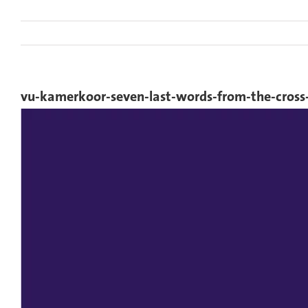
Ga
naar
inhoud
vu-kamerkoor-seven-last-words-from-the-cross