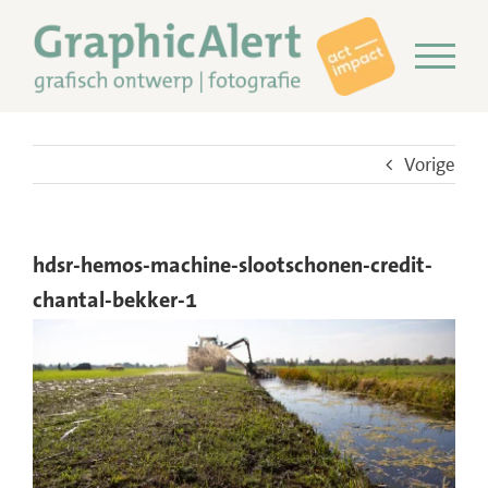
Ga
naar
inhoud
Vorige
hdsr-hemos-machine-slootschonen-credit-
chantal-bekker-1