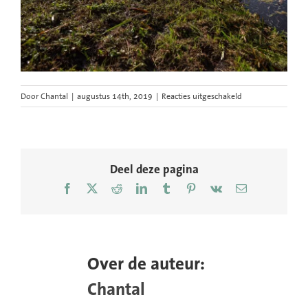
voor
Door
Chantal
|
augustus 14th, 2019
|
Reacties uitgeschakeld
hdsr-
hemos-
machine-
slootschonen-
credit-
Deel deze pagina
chantal-
Facebook
X
Reddit
LinkedIn
Tumblr
Pinterest
Vk
E-
bekker-
mail
1
Over de auteur:
Chantal