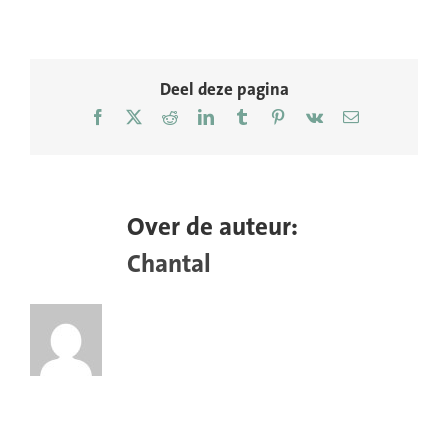
Urgenda-
energieneutraal-
huis-
22
Deel deze pagina
Facebook
X
Reddit
LinkedIn
Tumblr
Pinterest
Vk
E-
mail
Over de auteur:
Chantal